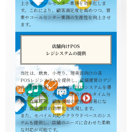
上させ、コールセンター業務を効率化しま
す。これにより、顧客満足度を高めつつ、営
業やコールセンター業務の生産性を向上させ
ます。
店舗向けPOS
レジシステムの提供
当社は、飲食、小売り、理美容向けの各
POSレジシステムを提供し、店舗運営のデジ
タル化を支援しています。POSシステムを導
入することで、売上データのリアルタイム分
析や在庫管理、顧客情報の把握が容易にな
り、店舗運営の効率化を実現します。
また、モバイル対応やクラウドベースのシス
テムも提供し、店舗のニーズに合わせた柔軟
な対応が可能です。