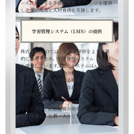
ーズに対応する多様な教育コンテンツを提供
し企業の成長と人材育成を支援します。
学習管理システム（LMS）の提供
株式会社OuOでは、従業員研修をより効果
的に進めるため、学習管理システム（LMS）
を提供しています。このシステムは、研修の
進捗管理や学習効果の分析、テスト結果のフ
ィードバックを提供する機能を標準搭載して
おり、企業のニーズに合わせたカスタマイズ
も可能です。
これにより、研修運営の効率化と結果の可視
化を実現し、社員一人ひとりの成長を支援し
ます。