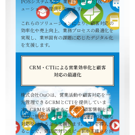
POSシステムなど、業界に特化したDXソリ
ューションを提供しています。
これらのソリューションにより、顧客対応の
効率化や売上向上、業務プロセスの最適化を
実現し、業界固有の課題に応じたデジタル化
を支援します。
CRM・CTIによる営業効率化と顧客
対応の最適化
株式会社OuOは、営業活動や顧客対応を一
元管理できるCRMとCTIを提供していま
す。CRMを活用することで、顧客情報を効
率的に管理し、営業チームが迅速かつ的確な
対応を行えるよう支援します。CTIを導入す
ることで、電話応対のスピードや正確さを向