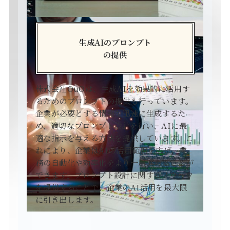
生成AIのプロンプト
の提供
株式会社OuOは、生成AIを効果的に活用す
るためのプロンプトの提供も行っています。
企業が必要とする情報を迅速に生成するた
め、適切なプロンプト設計を行い、AIに最
適な指示を与える方法を提供しています。こ
れにより、企業はAIの活用範囲を広げ、業
務の自動化や効率化をより一層進めることが
できます。プロンプト設計に関するノウハウ
を提供することで、企業のAI活用を最大限
に引き出します。