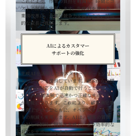
これにより、作業の負担を軽減し、時間とコ
ストの削減を実現します。生成AIを使った
業務改革は、企業の競争力を向上させ、持続
的な成長に貢献します。
AIによるカスタマー
サポートの強化
生成AIを活用したカスタマーサポートソリ
ューションも提供しています。顧客からの問
い合わせ対応をAIが自動で行うことによ
り、24時間体制で迅速かつ正確なサポート
が可能になります。これにより、顧客満足度
を向上させるとともに、オペレーションコス
トの削減も実現します。AIは、顧客の質問
に対して瞬時に回答を生成し、より効率的な
対応をサポートします。